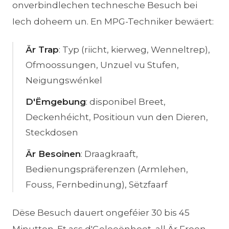
onverbindlechen technesche Besuch bei
Iech doheem un. En MPG-Techniker bewäert:
Är Trap
: Typ (riicht, kierweg, Wenneltrep),
Ofmoossungen, Unzuel vu Stufen,
Neigungswénkel
D'Ëmgebung
: disponibel Breet,
Deckenhéicht, Positioun vun den Dieren,
Steckdosen
Är Besoinen
: Draagkraaft,
Bedienungspräferenzen (Armlehen,
Fouss, Fernbedinung), Sëtzfaarf
Dëse Besuch dauert ongeféier 30 bis 45