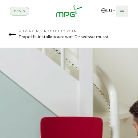
Zum Haaptinhalt sprangen
LU
DEVIS
MAGAZIN
,
INSTALLATIOUN
Trapelift-Installatioun: wat Dir wësse musst