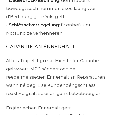
-
Dauerdrock-Bedinung
: den Trapelift
beweegt sech nëmmen esou laang wéi
d'Bedinung gedréckt gëtt
-
Schlësselverriegelung
: fir onbefuugt
Notzung ze verhënneren
GARANTIE AN ËNNERHALT
All eis Trapelift gi mat Hiersteller-Garantie
geliwwert. MPG séchert och de
reegelméissegen Ënnerhalt an Reparaturen
wann néideg. Eise Kundendéngscht ass
reaktiv a gräift séier an ganz Lëtzebuerg an.
En jäerlechen Ënnerhalt gëtt