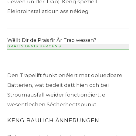
uewen un der Trap). Keng speziell
Elektroinstallatioun ass néideg.
Wëllt Dir de Präis fir Är Trap wëssen?
GRATIS DEVIS UFROEN
Den Trapelift funktionéiert mat opluedbare
Batterien, wat bedeit datt hien och bei
Stroumausfall weider fonctionéiert, e
wesentlechen Sécherheetspunkt.
KENG BAULICH ÄNNERUNGEN