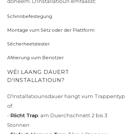
doheem. D'Installatioun ëmfaasst:
Schinnbefestegung
Montage vum Sëtz oder der Plattform
Sécherheetstester
Aféierung vum Benotzer
WÉI LAANG DAUERT
D'INSTALLATIOUN?
D'Installatiounsdauer hängt vum Trappentyp
of:
-
Riicht Trap
: am Duerchschnëtt 2 bis 3
Stonnen