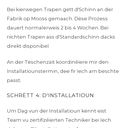
Bei kierwegen Trapen gëtt d'Schinn an der
Fabrik op Mooss gemaach. Dëse Prozess
dauert normalerweis 2 bis 4 Wochen. Bei
riichten Trapen ass d'Standardschinn dacks
direkt disponibel.
An der Tëschenzäit koordinéiere mir den
Installatiounstermin, dee fir Iech am beschte
passt.
SCHRËTT 4: D'INSTALLATIOUN
Um Dag vun der Installatioun kënnt eist
Team vu zertifizéierten Techniker bei Iech