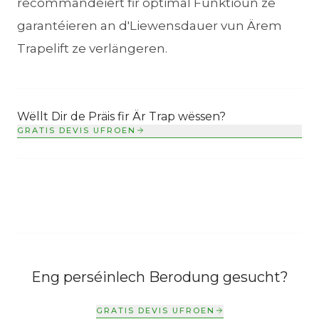
recommandéiert fir optimal Funktioun ze
garantéieren an d'Liewensdauer vun Ärem
Trapelift ze verlängeren.
Wëllt Dir de Präis fir Är Trap wëssen?
GRATIS DEVIS UFROEN
Eng perséinlech Berodung gesucht?
GRATIS DEVIS UFROEN