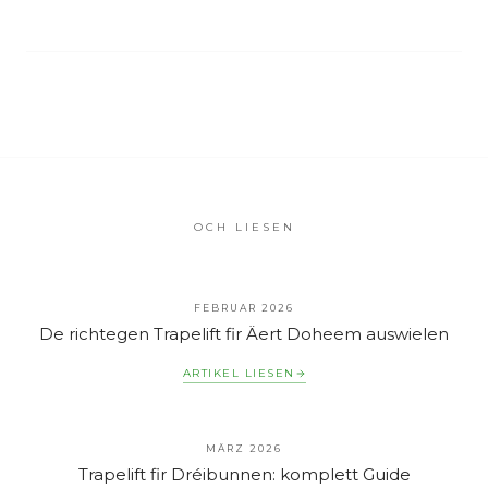
OCH LIESEN
FEBRUAR 2026
De richtegen Trapelift fir Äert Doheem auswielen
ARTIKEL LIESEN
MÄRZ 2026
Trapelift fir Dréibunnen: komplett Guide