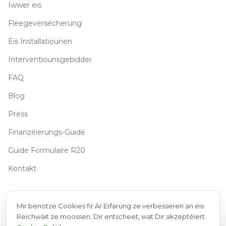
Iwwer eis
Fleegeversécherung
Eis Installatiounen
Interventiounsgebidder
FAQ
Blog
Press
Finanzéierungs-Guide
Guide Formulaire R20
Kontakt
KONTAKT
Mir benotze Cookies fir Är Erfarung ze verbesseren an eis
Reichwäit ze moossen. Dir entscheet, wat Dir akzeptéiert.
Méi – Fr