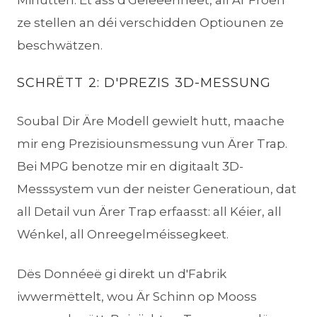
Minutten. Et ass d'Geleeënheet, all Är Froen
ze stellen an déi verschidden Optiounen ze
beschwätzen.
SCHRËTT 2: D'PREZIS 3D-MESSUNG
Soubal Dir Äre Modell gewielt hutt, maache
mir eng Prezisiounsmessung vun Ärer Trap.
Bei MPG benotze mir en digitaalt 3D-
Messsystem vun der neister Generatioun, dat
all Detail vun Ärer Trap erfaasst: all Kéier, all
Wénkel, all Onreegelméissegkeet.
Dës Donnéeë gi direkt un d'Fabrik
iwwermëttelt, wou Är Schinn op Mooss