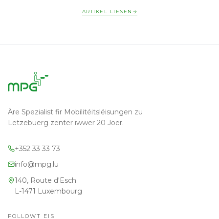
ARTIKEL LIESEN
Äre Spezialist fir Mobilitéitsléisungen zu
Lëtzebuerg zënter iwwer 20 Joer.
+352 33 33 73
info@mpg.lu
140, Route d'Esch
L-1471 Luxembourg
FOLLOWT EIS