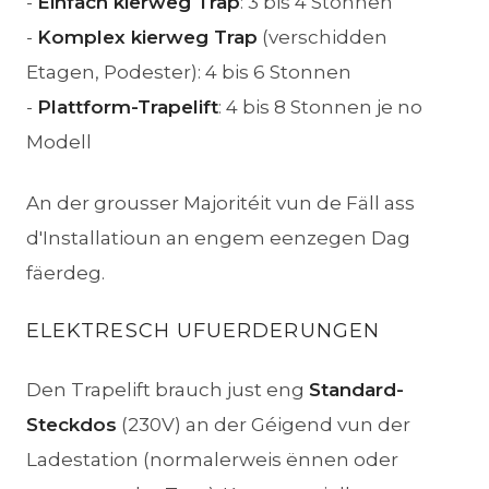
-
Einfach kierweg Trap
: 3 bis 4 Stonnen
-
Komplex kierweg Trap
(verschidden
Etagen, Podester): 4 bis 6 Stonnen
-
Plattform-Trapelift
: 4 bis 8 Stonnen je no
Modell
An der grousser Majoritéit vun de Fäll ass
d'Installatioun an engem eenzegen Dag
fäerdeg.
ELEKTRESCH UFUERDERUNGEN
Den Trapelift brauch just eng
Standard-
Steckdos
(230V) an der Géigend vun der
Ladestation (normalerweis ënnen oder