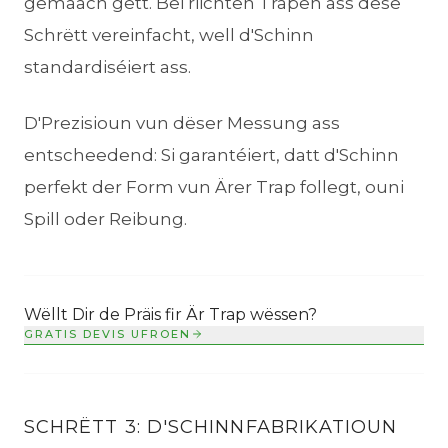
gemaach gëtt. Bei riichten Trapen ass dëse
Schrëtt vereinfacht, well d'Schinn
standardiséiert ass.
D'Prezisioun vun dëser Messung ass
entscheedend: Si garantéiert, datt d'Schinn
perfekt der Form vun Ärer Trap follegt, ouni
Spill oder Reibung.
Wëllt Dir de Präis fir Är Trap wëssen?
GRATIS DEVIS UFROEN
SCHRËTT 3: D'SCHINNFABRIKATIOUN