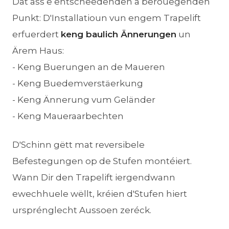
Dat ass e entscheedenden a berouegenden
Punkt: D'Installatioun vun engem Trapelift
erfuerdert
keng baulich Ännerungen
un
Ärem Haus:
- Keng Buerungen an de Maueren
- Keng Buedemverstäerkung
- Keng Ännerung vum Geländer
- Keng Maueraarbechten
D'Schinn gëtt mat reversibele
Befestegungen op de Stufen montéiert.
Wann Dir den Trapelift iergendwann
ewechhuele wëllt, kréien d'Stufen hiert
ursprénglecht Aussoen zeréck.