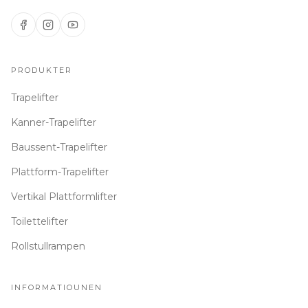
PRODUKTER
Trapelifter
Kanner-Trapelifter
Baussent-Trapelifter
Plattform-Trapelifter
Vertikal Plattformlifter
Toilettelifter
Rollstullrampen
INFORMATIOUNEN