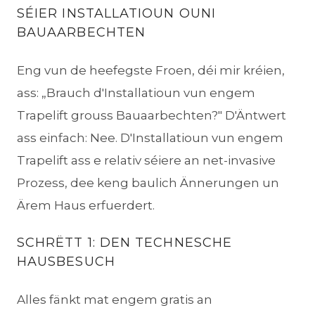
SÉIER INSTALLATIOUN OUNI
BAUAARBECHTEN
Eng vun de heefegste Froen, déi mir kréien,
ass: „Brauch d'Installatioun vun engem
Trapelift grouss Bauaarbechten?" D'Äntwert
ass einfach: Nee. D'Installatioun vun engem
Trapelift ass e relativ séiere an net-invasive
Prozess, dee keng baulich Ännerungen un
Ärem Haus erfuerdert.
SCHRËTT 1: DEN TECHNESCHE
HAUSBESUCH
Alles fänkt mat engem gratis an