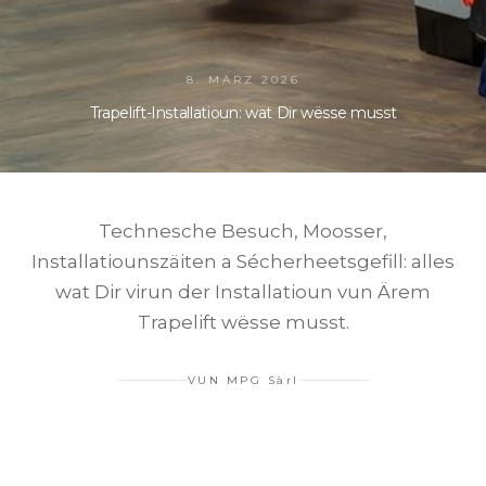
8. MÄRZ 2026
Trapelift-Installatioun: wat Dir wësse musst
Technesche Besuch, Moosser,
Installatiounszäiten a Sécherheetsgefill: alles
wat Dir virun der Installatioun vun Ärem
Trapelift wësse musst.
VUN
MPG Sàrl