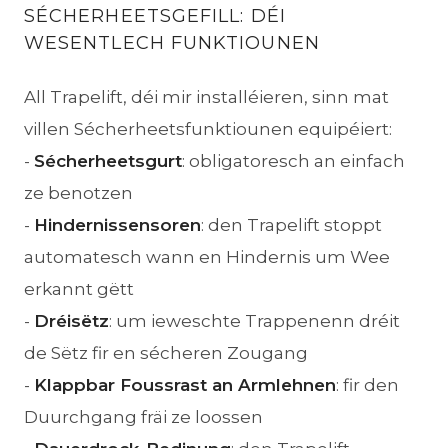
SÉCHERHEETSGEFILL: DÉI
WESENTLECH FUNKTIOUNEN
All Trapelift, déi mir installéieren, sinn mat
villen Sécherheetsfunktiounen equipéiert:
-
Sécherheetsgurt
: obligatoresch an einfach
ze benotzen
-
Hindernissensoren
: den Trapelift stoppt
automatesch wann en Hindernis um Wee
erkannt gëtt
-
Dréisëtz
: um ieweschte Trappenenn dréit
de Sëtz fir en sécheren Zougang
-
Klappbar Foussrast an Armlehnen
: fir den
Duurchgang fräi ze loossen