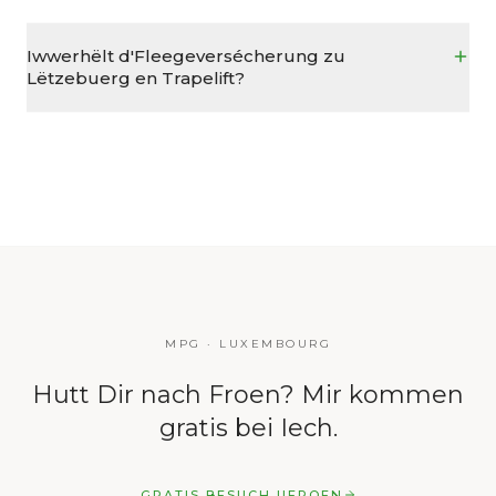
Iwwerhëlt d'Fleegeversécherung zu
Lëtzebuerg en Trapelift?
MPG · LUXEMBOURG
Hutt Dir nach Froen? Mir kommen
gratis bei Iech.
GRATIS BESUCH UFROEN