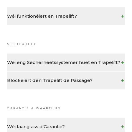
Wéi funktionéiert en Trapelift?
SÉCHERHEET
Wéi eng Sécherheetssystemer huet en Trapelift?
Blockéiert den Trapelift de Passage?
GARANTIE A WAARTUNG
Wéi laang ass d'Garantie?