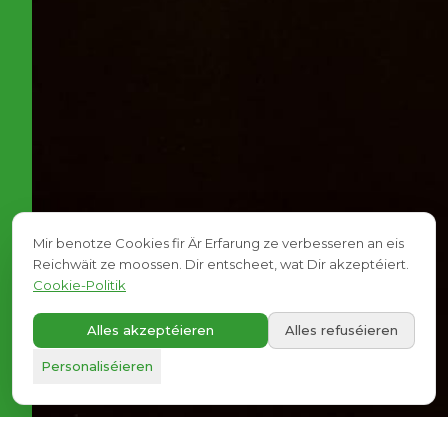
Mir benotze Cookies fir Är Erfarung ze verbesseren an eis
Reichwäit ze moossen. Dir entscheet, wat Dir akzeptéiert.
Cookie-Politik
ÄRE BERODER
Mathis
Alles akzeptéieren
Alles refuséieren
A+
Personaliséieren
Dem Georges säin Enkel. Techn. Direkter.
Mam Mathis schwätzen