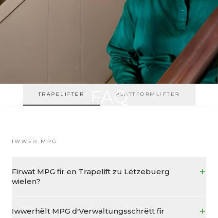
FAQ
TRAPELIFTER
PLATTFORMLIFTER
Fannt Äntwerten op déi heefegst Froen iwwer eis
Mobilitéitsléisungen
IWWER MPG
Firwat MPG fir en Trapelift zu Lëtzebuerg
wielen?
Iwwerhëlt MPG d'Verwaltungsschrëtt fir