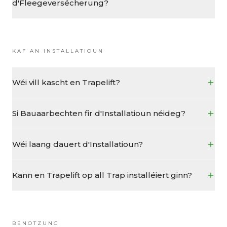
d'Fleegeversécherung?
KAF AN INSTALLATIOUN
Wéi vill kascht en Trapelift?
Si Bauaarbechten fir d'Installatioun néideg?
Wéi laang dauert d'Installatioun?
Kann en Trapelift op all Trap installéiert ginn?
BENOTZUNG