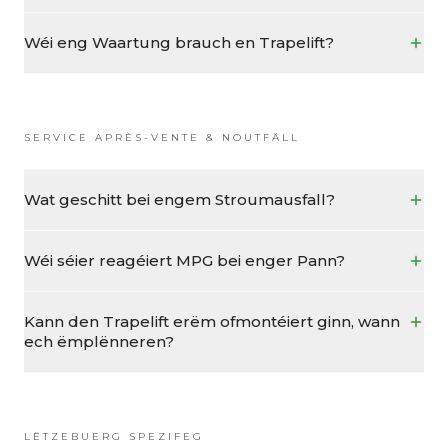
Wéi eng Waartung brauch en Trapelift?
SERVICE APRÈS-VENTE & NOUTFÄLL
Wat geschitt bei engem Stroumausfall?
Wéi séier reagéiert MPG bei enger Pann?
Kann den Trapelift erëm ofmontéiert ginn, wann
ech ëmplënneren?
LËTZEBUERG SPEZIFEG