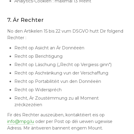
Analytics-Cookien : maximal 13 Méint
7. Är Rechter
No den Artikelen 15 bis 22 vum DSGVO hutt Dir folgend
Rechter :
Recht op Asiicht an Är Donnéeën
Recht op Berichtigung
Recht op Läschung („Recht op Vergiess ginn")
Recht op Aschränkung vun der Verschaffung
Recht op Portabilitéit vun den Donnéeën
Recht op Widerspréch
Recht, Är Zoustëmmung zu all Moment
zréckzezéien
Fir dës Rechter auszeüben, kontaktéiert eis op
info@mpg.lu
oder per Post op déi uewen ugewise
Adress. Mir äntweren bannent engem Mount.