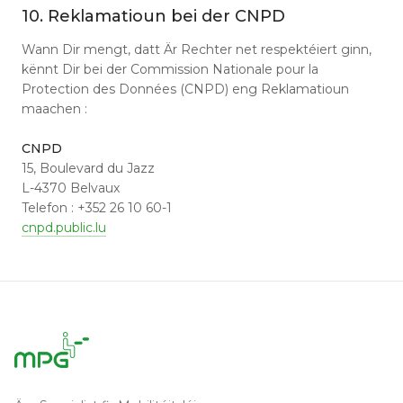
10. Reklamatioun bei der CNPD
Wann Dir mengt, datt Är Rechter net respektéiert ginn,
kënnt Dir bei der Commission Nationale pour la
Protection des Données (CNPD) eng Reklamatioun
maachen :
CNPD
15, Boulevard du Jazz
L-4370 Belvaux
Telefon : +352 26 10 60-1
cnpd.public.lu