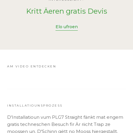
Kritt Äeren gratis Devis
Elo ufroen
AM VIDEO ENTDECKEN
INSTALLATIOUNSPROZESS
D'Installatioun vum PLG7 Straight fänkt mat engem
gratis techneschen Besuch fir Är riicht Trap ze
moossen un. D'Schinn gëtt no Mooss hiergestallt.