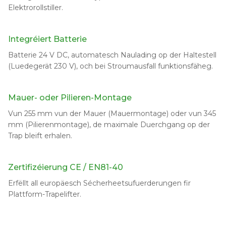
Elektrorollstiller.
Integréiert Batterie
Batterie 24 V DC, automatesch Naulading op der Haltestell
(Luedegerät 230 V), och bei Stroumausfall funktionsfäheg.
Mauer- oder Pilieren-Montage
Vun 255 mm vun der Mauer (Mauermontage) oder vun 345
mm (Pilierenmontage), de maximale Duerchgang op der
Trap bleift erhalen.
Zertifizéierung CE / EN81-40
Erfëllt all europäesch Sécherheetsufuerderungen fir
Plattform-Trapelifter.