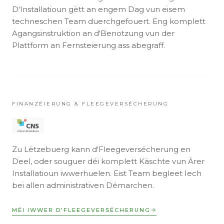
D'Installatioun gëtt an engem Dag vun eisem
techneschen Team duerchgefouert. Eng komplett
Agangsinstruktion an d'Benotzung vun der
Plattform an Fernsteierung ass abegraff.
FINANZÉIERUNG & FLEEGEVERSÉCHERUNG
Zu Lëtzebuerg kann d'Fleegeversécherung en
Deel, oder souguer déi komplett Käschte vun Ärer
Installatioun iwwerhuelen. Eist Team begleet Iech
bei allen administrativen Démarchen.
MÉI IWWER D'FLEEGEVERSÉCHERUNG