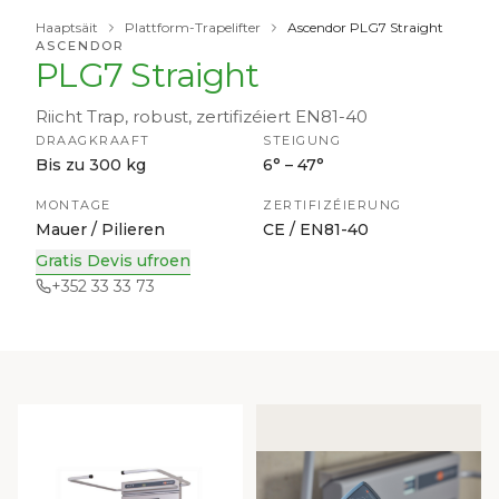
Haaptsäit
Plattform-Trapelifter
Ascendor PLG7 Straight
ASCENDOR
PLG7 Straight
Riicht Trap, robust, zertifizéiert EN81-40
DRAAGKRAAFT
STEIGUNG
Bis zu 300 kg
6° – 47°
MONTAGE
ZERTIFIZÉIERUNG
Mauer / Pilieren
CE / EN81-40
Gratis Devis ufroen
+352 33 33 73