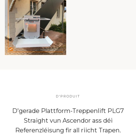
D'PRODUIT
D'gerade Plattform-Treppenlift PLG7
Straight vun Ascendor ass déi
Referenzléisung fir all riicht Trapen.