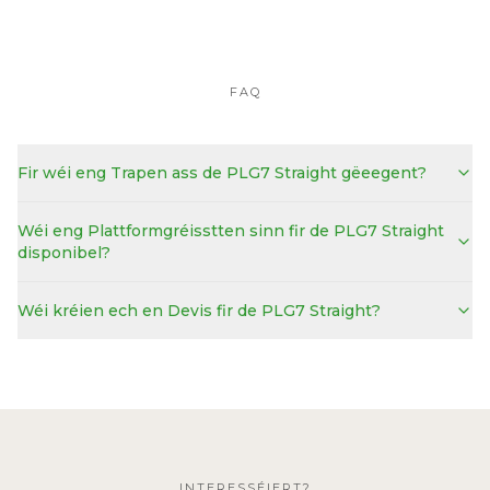
FAQ
Fir wéi eng Trapen ass de PLG7 Straight gëeegent?
Wéi eng Plattformgréisstten sinn fir de PLG7 Straight
disponibel?
Wéi kréien ech en Devis fir de PLG7 Straight?
INTERESSÉIERT?