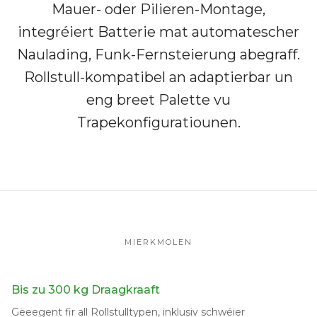
Mauer- oder Pilieren-Montage,
integréiert Batterie mat automatescher
Naulading, Funk-Fernsteierung abegraff.
Rollstull-kompatibel an adaptierbar un
eng breet Palette vu
Trapekonfiguratiounen.
MIERKMOLEN
Bis zu 300 kg Draagkraaft
Gëeegent fir all Rollstulltypen, inklusiv schwéier