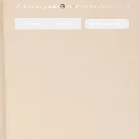
FR
Brochure gratuite
|
|
info@mpg.lu
|
+352 33 33 73
À PROPOS
CONTACT
DEVIS GRATUIT