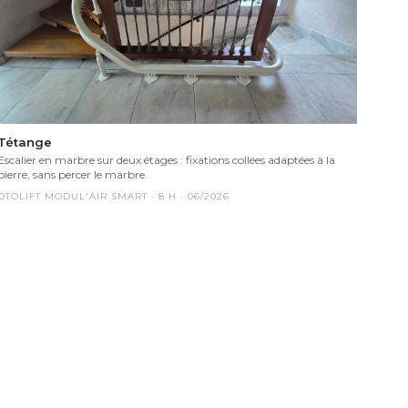
Tétange
Escalier en marbre sur deux étages : fixations collées adaptées à la
pierre, sans percer le marbre.
OTOLIFT MODUL'AIR SMART
·
8
H ·
06/2026