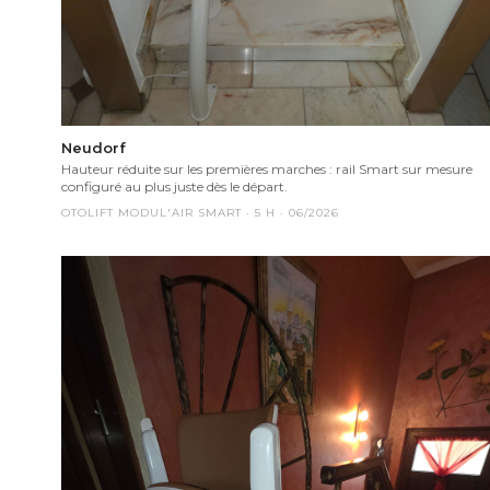
Neudorf
Hauteur réduite sur les premières marches : rail Smart sur mesure
configuré au plus juste dès le départ.
OTOLIFT MODUL'AIR SMART
·
5
H ·
06/2026