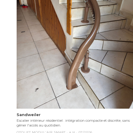
Sandweiler
Escalier intérieur résidentiel : intégration compacte et discrète, sans
gêner l'accès au quotidien.
OTOLIFT MODUL'AIR SMART
·
4
H ·
07/2026