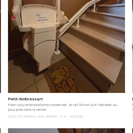
Petit-Nobressart
Main courante existante conservée : le rail Smart suit l'escalier au
plus près sans la retirer.
OTOLIFT MODUL'AIR SMART
·
4
H ·
03/2026