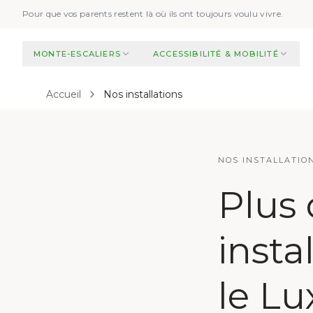
Aller au contenu principal
Pour que vos parents restent là où ils ont toujours voulu vivre.
MONTE-ESCALIERS
ACCESSIBILITÉ & MOBILITÉ
Accueil
Nos installations
NOS INSTALLATIO
Plus
insta
le L