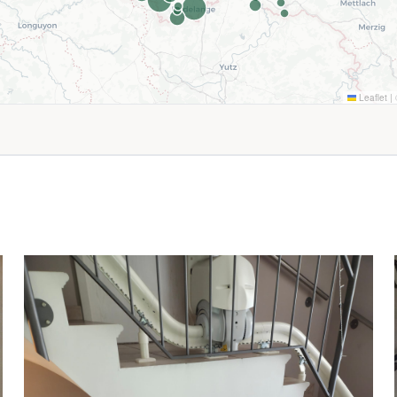
Leaflet
|