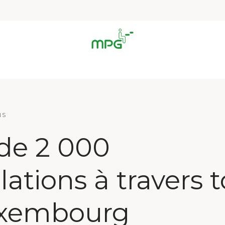
NS
 de 2 000
llations à travers 
uxembourg