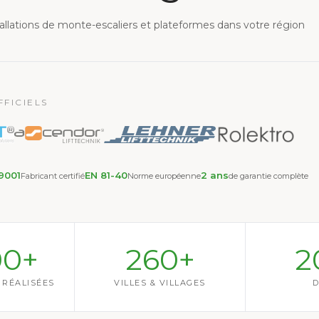
llations de monte-escaliers et plateformes dans votre région
FICIELS
9001
EN 81-40
2 ans
Fabricant certifié
Norme européenne
de garantie complète
00+
260+
2
 RÉALISÉES
VILLES & VILLAGES
D