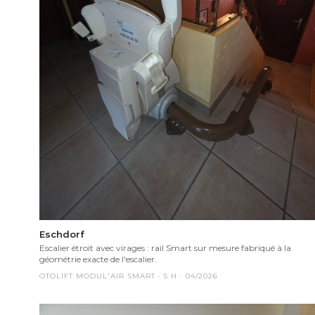
Eschdorf
Escalier étroit avec virages : rail Smart sur mesure fabriqué à la
géométrie exacte de l'escalier.
OTOLIFT MODUL'AIR SMART
·
5
H ·
04/2026