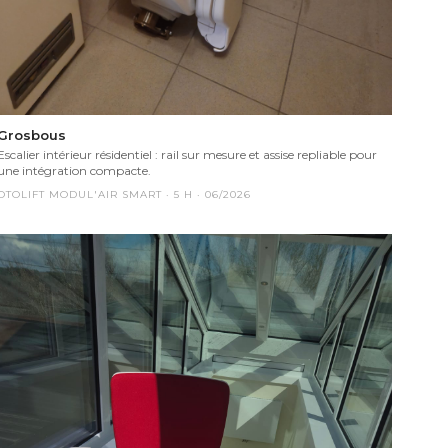
Grosbous
Escalier intérieur résidentiel : rail sur mesure et assise repliable pour
une intégration compacte.
OTOLIFT MODUL'AIR SMART
·
5
H ·
06/2026