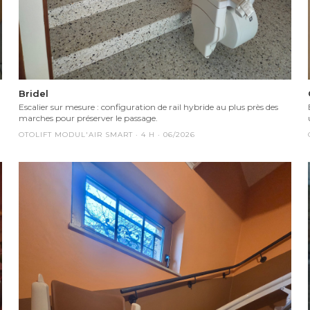
Bridel
Escalier sur mesure : configuration de rail hybride au plus près des
marches pour préserver le passage.
OTOLIFT MODUL'AIR SMART
·
4
H ·
06/2026