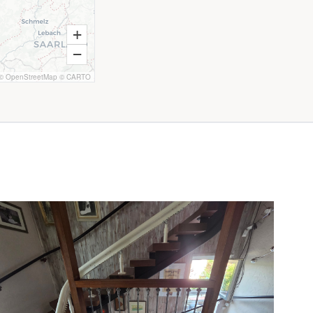
+
−
©
OpenStreetMap
©
CARTO