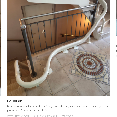
Fouhren
Parcours courbé sur deux étages et demi ; une section de rail hybride
préserve l'espace de l'entrée.
OTOLIFT MODUL'AIR SMART
·
8
H ·
07/2026