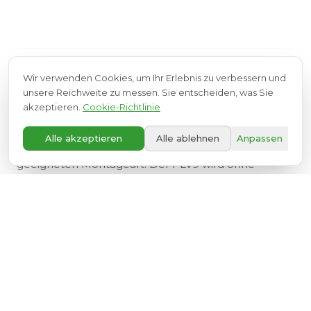
Wir verwenden Cookies, um Ihr Erlebnis zu verbessern und
INSTALLATIONSPROZESS
unsere Reichweite zu messen. Sie entscheiden, was Sie
akzeptieren.
Cookie-Richtlinie
Die Installation des PLV9 beginnt mit einem
A+
kostenlosen technischen Besuch zur Bewertung
Alle akzeptieren
Alle ablehnen
Anpassen
des verfügbaren Raums und Auswahl der
geeigneten Montageart. Der PLV9 wird ohne
wesentliche bauliche Veränderungen installiert. Die
freistehende Variante erfordert ein Fundament von
mindestens 700 × 470 mm.
FINANZIERUNG & PFLEGEVERSICHERUNG