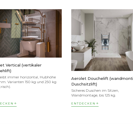
et Vertical (vertikaler
ehlift)
bleibt immer horizontal, Hubhöhe
Aerolet Douchelift (wandmonti
m. Varianten 150 kg und 250 kg
Duschsitzlift)
trisch).
Sicheres Duschen im Sitzen,
Wandmontage, bis 125 kg.
DECKEN
ENTDECKEN