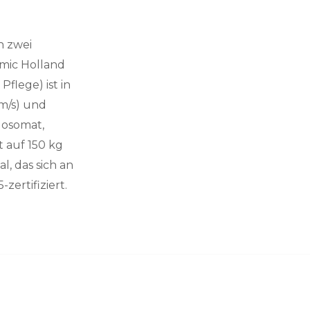
n zwei
omic Holland
flege) ist in
mm/s) und
losomat,
t auf 150 kg
l, das sich an
ertifiziert.