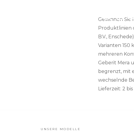
TOILETTENLIFTER & DUSCHLIFT
Toilettenlifter & D
Gewinnen Sie I
Produktlinien 
B.V., Enschede)
Varianten 150 
mehreren Konfi
Geberit Mera us
begrenzt, mit 
wechselnde Bed
Lieferzeit: 2 b
UNSERE MODELLE