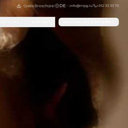
DE
Gratis Broschüre
|
|
info@mpg.lu
|
+352 33 33 73
ÜBER UNS
KONTAKT
KOSTENLOSES ANGEBOT