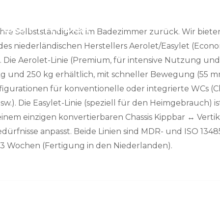
ER
uschlifter
hre Selbstständigkeit im Badezimmer zurück. Wir biete
des niederländischen Herstellers Aerolet/Easylet (Econ
. Die Aerolet-Linie (Premium, für intensive Nutzung und P
kg und 250 kg erhältlich, mit schneller Bewegung (55 
gurationen für konventionelle oder integrierte WCs (C
w.). Die Easylet-Linie (speziell für den Heimgebrauch) is
einem einzigen konvertierbaren Chassis Kippbar ↔ Vertika
ürfnisse anpasst. Beide Linien sind MDR- und ISO 13485-z
is 3 Wochen (Fertigung in den Niederlanden).