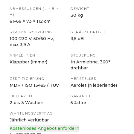
ABMESSUNGEN (L × B ×
GEWICHT
H)
30 kg
61–69 × 73 × 112 cm
STROMVERSORGUNG
GERÄUSCHPEGEL
100-230 V, 50/60 Hz,
3,5 dB
max 3,9 A
ARMLEHNEN
STEUERUNG
Klappbar (immer)
In Armlehne, 360°
drehbar
ZERTIFIZIERUNG
HERSTELLER
MDR / ISO 13485 / TÜV
Aerolet (Niederlande)
LIEFERZEIT
GARANTIE
2 bis 3 Wochen
5 Jahre
WARTUNGSVERTRAG
Jährlich verfügbar
Kostenloses Angebot anfordern