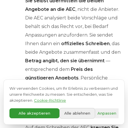
Sie selbst übermitteln die beiden
Angebote an die AEC
, nicht die Anbieter.
Die AEC analysiert beide Vorschläge und
behält sich das Recht vor, bei Bedarf
Anpassungen anzufordern. Sie sendet
Ihnen dann ein
offizielles Schreiben
, das
beide Angebote zusammenfasst und den
Betrag angibt, den sie übernimmt
—
entsprechend dem
Preis des
günstigeren Angebots
. Persönliche
Vorlieben, die Mehrkosten verursachen,
Wir verwenden Cookies, um Ihr Erlebnis zu verbessern und
unsere Reichweite zu messen. Sie entscheiden, was Sie
gehen zu Ihren Lasten.
akzeptieren.
Cookie-Richtlinie
A+
Alle akzeptieren
Alle ablehnen
Anpassen
Wählen Sie Ihren Installateur
5
Auf dem Schreiben der AEC
kreuzen Sie