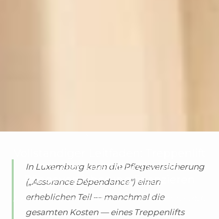
DER NÄCHSTE SCHRITT
Vollständiger Leitfaden: Treppenlift
mit der luxemburgischen
In Luxemburg kann die Pflegeversicherung
Pflegeversicherung finanzieren
(„Assurance Dépendance") einen
erheblichen Teil — manchmal die
Alles, was Sie wissen müssen, Schritt für Schritt, für 2026.
gesamten Kosten — eines Treppenlifts