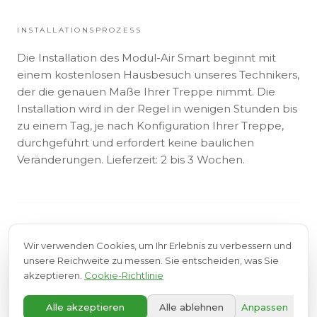
INSTALLATIONSPROZESS
Die Installation des Modul-Air Smart beginnt mit
einem kostenlosen Hausbesuch unseres Technikers,
der die genauen Maße Ihrer Treppe nimmt. Die
Installation wird in der Regel in wenigen Stunden bis
zu einem Tag, je nach Konfiguration Ihrer Treppe,
durchgeführt und erfordert keine baulichen
Veränderungen. Lieferzeit: 2 bis 3 Wochen.
FINANZIERUNG & PFLEGEVERSICHERUNG
Wir verwenden Cookies, um Ihr Erlebnis zu verbessern und
unsere Reichweite zu messen. Sie entscheiden, was Sie
akzeptieren.
Cookie-Richtlinie
A+
In Luxemburg kann die Pflegeversicherung einen
Alle akzeptieren
Alle ablehnen
Anpassen