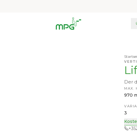
Startse
VERT
Li
Der d
MAX.
970 
VARI
3
Koste
+35