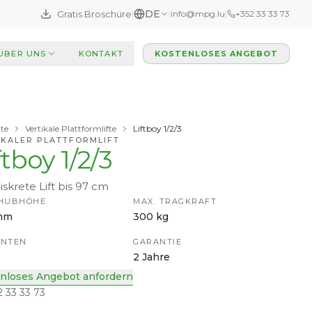
DE
Gratis Broschüre
|
|
info@mpg.lu
|
+352 33 33 73
ÜBER UNS
KONTAKT
KOSTENLOSES ANGEBOT
ite
Vertikale Plattformlifte
Liftboy 1/2/3
IKALER PLATTFORMLIFT
ftboy 1/2/3
iskrete Lift bis 97 cm
 HUBHÖHE
MAX. TRAGKRAFT
mm
300 kg
ANTEN
GARANTIE
2 Jahre
nloses Angebot anfordern
2 33 33 73