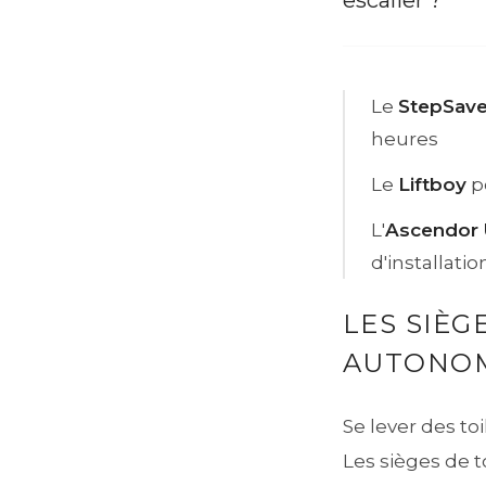
escalier ?
Le
StepSave
heures
Le
Liftboy
p
L'
Ascendor 
d'installatio
LES SIÈG
AUTONO
Se lever des to
Les sièges de t