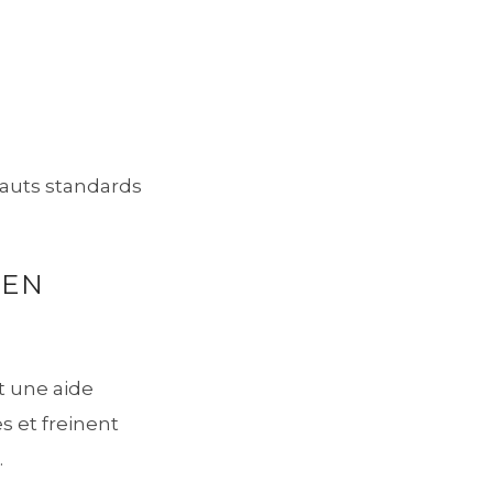
hauts standards
 EN
nt une aide
s et freinent
.