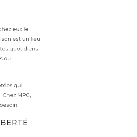
chez eux le
ison est un lieu
stes quotidiens
es ou
ptées qui
e. Chez MPG,
besoin.
IBERTÉ