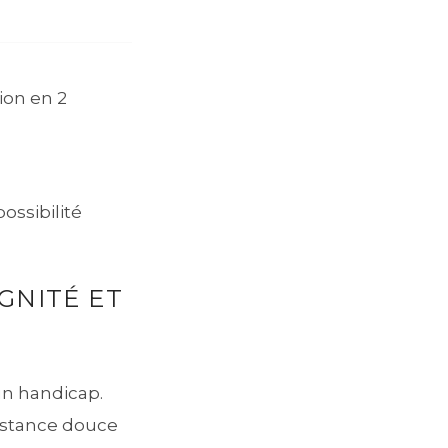
ion en 2
ossibilité
IGNITÉ ET
 un handicap.
istance douce