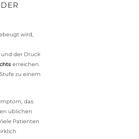
ER K
gebeugt wird,
 und der Druck
chts
erreichen.
 Stufe zu einem
Symptom, das
den üblichen
iele Patienten
rklich