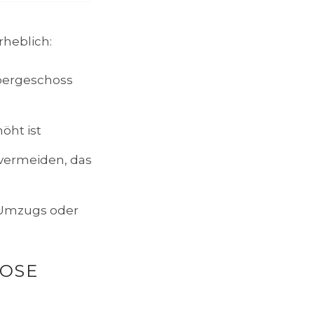
rheblich:
bergeschoss
höht ist
 vermeiden, das
 Umzugs oder
ROSE