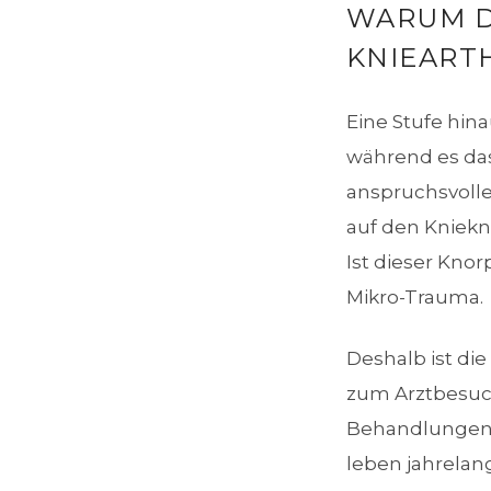
WARUM DI
NIEARTH
Eine Stufe hin
während es das
anspruchsvoll
auf den Kniek
Ist dieser Kno
Mikro-Trauma.
Deshalb ist di
zum Arztbesuch
Behandlungen (
leben jahrelan