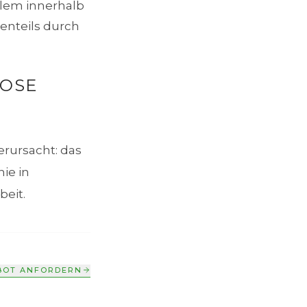
blem innerhalb
enteils durch
ROSE
erursacht: das
ie in
beit.
BOT ANFORDERN