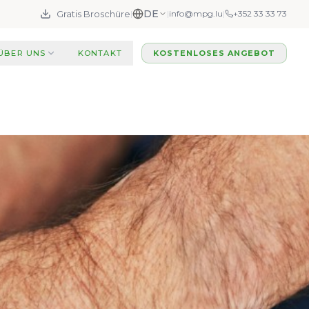
DE
Gratis Broschüre
|
|
info@mpg.lu
|
+352 33 33 73
ÜBER UNS
KONTAKT
KOSTENLOSES ANGEBOT