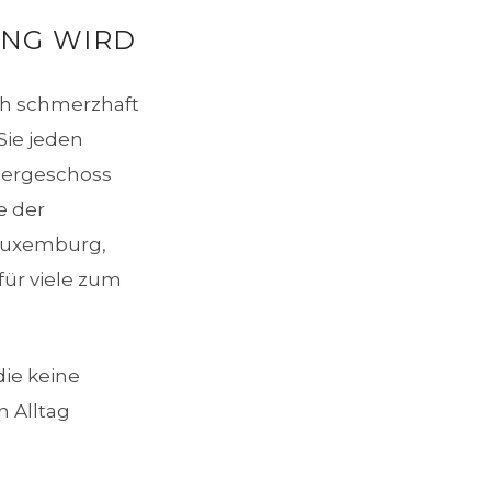
UNG WIRD
ich schmerzhaft
Sie jeden
Obergeschoss
e der
 Luxemburg,
ür viele zum
die keine
n Alltag