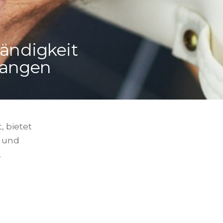
tändigkeit
langen
 bietet
n und
.