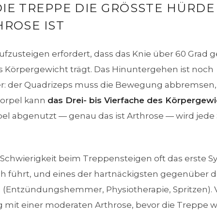
E TREPPE DIE GRÖSSTE HÜRDE D
ROSE IST
aufzusteigen erfordert, dass das Knie über 60 Grad 
 Körpergewicht trägt. Das Hinuntergehen ist noch
er: der Quadrizeps muss die Bewegung abbremsen,
norpel kann
das Drei- bis Vierfache des Körpergewi
rpel abgenutzt — genau das ist Arthrose — wird jede
e Schwierigkeit beim Treppensteigen oft das erste 
 führt, und eines der hartnäckigsten gegenüber 
Entzündungshemmer, Physiotherapie, Spritzen). V
g mit einer moderaten Arthrose, bevor die Treppe wi