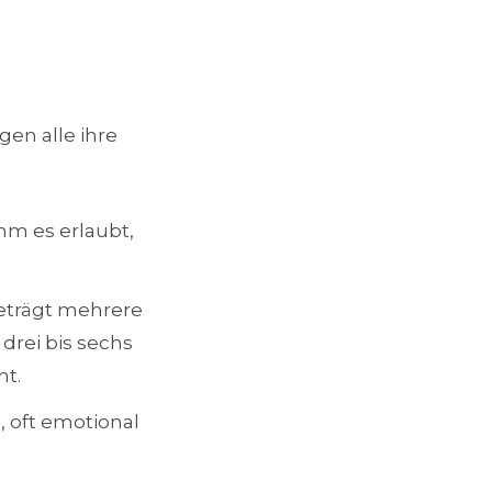
en alle ihre
m es erlaubt,
eträgt mehrere
 drei bis sechs
ht.
 oft emotional