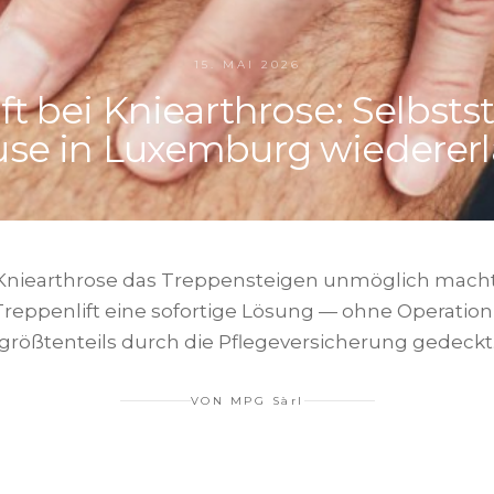
15. MAI 2026
ft bei Kniearthrose: Selbsts
use in Luxemburg wiederer
niearthrose das Treppensteigen unmöglich macht,
Treppenlift eine sofortige Lösung — ohne Operatio
größtenteils durch die Pflegeversicherung gedeckt
VON
MPG Sàrl