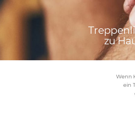
Treppenli
zu Ha
Wenn K
ein 