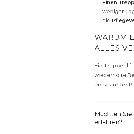
Einen Treppe
weniger Tag
die
Pflegev
WARUM E
ALLES V
Ein Treppenlif
wiederholte Beu
entspannter Ru
Möchten Sie 
erfahren?