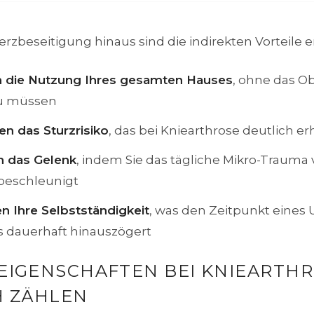
rzbeseitigung hinaus sind die indirekten Vorteile e
n die Nutzung Ihres gesamten Hauses
, ohne das O
u müssen
en das Sturzrisiko
, das bei Kniearthrose deutlich er
n das Gelenk
, indem Sie das tägliche Mikro-Trauma
beschleunigt
n Ihre Selbstständigkeit
, was den Zeitpunkt eines
 dauerhaft hinauszögert
EIGENSCHAFTEN BEI KNIEARTH
H ZÄHLEN